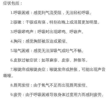
症状包括：
1.呼吸困难：感觉到气流受阻，无法轻松呼吸。
2.咳嗽：干咳或有痰，特别在晚上或清晨更加明显。
3.呼吸哮鸣声：呼吸时出现哮鸣、呼哧声。
4.胸闷：感觉胸部被压迫或紧缩。
5.喘气困难：感觉无法深吸气或吐气不畅。
6.皮肤过敏症状：如荨麻疹、皮疹、肿胀等。
7.喉咙痒或喉咙炎症：喉咙发痒或肿胀，可能出现声音
嘶哑。
8.唇周发绀：由于氧气不足而出现唇周发绀。
9.疲劳：由于呼吸困难导致身体过度用力而感到疲劳。