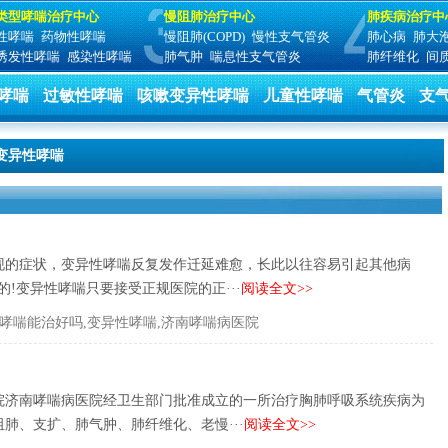
类型哮喘治疗中心
慢阻肺治疗中心
肺疾病治疗中
性哮喘
药物性哮喘
慢阻肺(COPD)
慢性支气管炎
肺心病
肺大
诱发性哮喘
感染性哮喘
肺气肿
喘息性支气管炎
肺纤维化
间
哮喘
过敏性哮喘
咳嗽变异性哮喘
儿童性哮喘
气管炎
支
变异性哮喘
现的症状，变异性哮喘反复发作迁延难愈，长此以往容易引起其他病
!变异性哮喘只要接受正规医院的正···
阅读全文>>
哮喘能治好吗,变异性哮喘,济南哮喘病医院
院济南哮喘病医院经卫生部门批准成立的一所治疗胸肺呼吸系统疾病为
肺、支扩、肺气肿、肺纤维化、老慢···
阅读全文>>