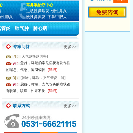
心
耳鼻喉治疗中心
泡
过敏性鼻咽炎
慢性鼻炎
质性肺炎
慢性鼻窦炎
下鼻甲肥大
气管炎
肺气肿
肺心病
专家问答
更多>>
[
天气越热越厉害
]
您好，哮喘的常见症状有发作性
的喘息、气急、胸闷或咳...
[详细]
[
咳嗽，哮喘，支气管炎，肺
]
您好，哮喘、支气管炎的症状都
有咳嗽、咳痰，如果不及...
[详细]
联系方式
更多>>