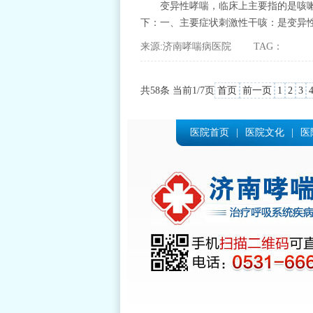
变异性哮喘，临床上主要指的是咳
下：一、主要症状刺激性干咳：是变异性
来源:济南哮喘病医院 TAG：
共58条 当前1/7页
首页
前一页
1
2
3
医院首页
|
医院文化
|
医