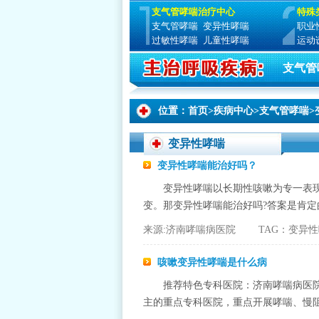
支气管哮喘治疗中心
特殊
支气管哮喘
变异性哮喘
职业
过敏性哮喘
儿童性哮喘
运动
支气管
位置：
首页
>
疾病中心
>
支气管哮喘
>
变异性哮喘
变异性哮喘能治好吗？
变异性哮喘以长期性咳嗽为专一表
变。那变异性哮喘能治好吗?答案是肯定的
来源:济南哮喘病医院 TAG：变异性
咳嗽变异性哮喘是什么病
推荐特色专科医院：济南哮喘病医
主的重点专科医院，重点开展哮喘、慢阻