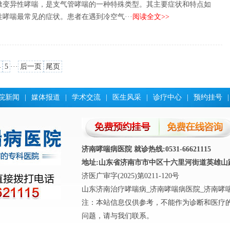
嗽变异性哮喘，是支气管哮喘的一种特殊类型。其主要症状和特点如
哮喘最常见的症状。患者在遇到冷空气···
阅读全文>>
4
5
···
后一页
尾页
院新闻
|
媒体报道
|
学术交流
|
医生风采
|
诊疗中心
|
预约挂号
|
济南哮喘病医院 就诊热线:0531-66621115
地址:山东省济南市市中区十六里河街道英雄山路4
济医广审字(2025)第0211-120号
山东济南治疗哮喘病_济南哮喘病医院_济南哮
注：本站信息仅供参考，不能作为诊断和医疗
问题，请与我们联系。