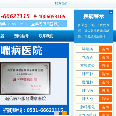
联系我们
x
x
疾病警示
疾病警示
如果您出现以下疾病表
如果您出现以下疾病表
现，建议您先咨询后就
现，建议您先咨询后就
仪器
预约挂号
联系我们
医，以免造成误诊！
医，以免造成误诊！
哮喘病
哮喘病
咨询
咨询
气管炎
气管炎
咨询
咨询
支气管炎
支气管炎
咨询
咨询
肺气肿
肺气肿
咨询
咨询
慢阻肺
慢阻肺
咨询
咨询
肺心病
肺心病
咨询
咨询
肺大泡
肺大泡
咨询
咨询
肺纤维化
肺纤维化
咨询
咨询
1
2
支气管扩张
支气管扩张
咨询
咨询