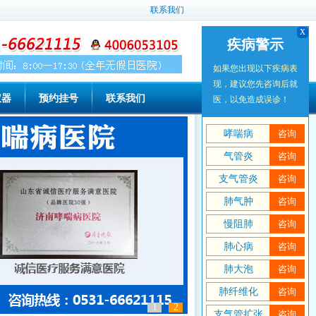
联系我们
x
x
疾病警示
疾病警示
如果您出现以下疾病表
如果您出现以下疾病表
现，建议您先咨询后就
现，建议您先咨询后就
仪器
预约挂号
联系我们
医，以免造成误诊！
医，以免造成误诊！
哮喘病
哮喘病
咨询
咨询
气管炎
气管炎
咨询
咨询
支气管炎
支气管炎
咨询
咨询
肺气肿
肺气肿
咨询
咨询
慢阻肺
慢阻肺
咨询
咨询
肺心病
肺心病
咨询
咨询
肺大泡
肺大泡
咨询
咨询
肺纤维化
肺纤维化
咨询
咨询
1
2
支气管扩张
支气管扩张
咨询
咨询