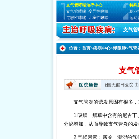
支气管哮喘治疗中心
特殊
支气管哮喘
变异性哮喘
职业
过敏性哮喘
儿童性哮喘
运动
支气管
位置：
首页
>
疾病中心
>
慢阻肺
>
气管
支气
就诊时间：周一至周日 8:00—17:30 全国无假日医院
支气管炎的诱发原因有很多，
1.吸烟：烟草中含有的尼古
分泌增加，从而导致支气管炎的发
2.气候因素：寒冷、潮湿的