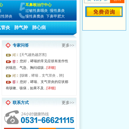
心
耳鼻喉治疗中心
泡
过敏性鼻咽炎
慢性鼻炎
质性肺炎
慢性鼻窦炎
下鼻甲肥大
气管炎
肺气肿
肺心病
专家问答
更多>>
[
天气越热越厉害
]
您好，哮喘的常见症状有发作性
的喘息、气急、胸闷或咳...
[详细]
[
咳嗽，哮喘，支气管炎，肺
]
—17:30 全国无假日医院 由于就诊人数过多，请提前预约节省排队时间！
您好，哮喘、支气管炎的症状都
有咳嗽、咳痰，如果不及...
[详细]
联系方式
更多>>