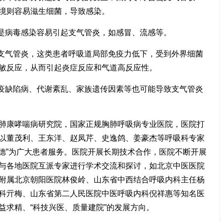
境则容易滋生细菌，导致感染。
其是病毒感染容易引起支气管炎，如感冒、流感等。
患支气管炎，这类患者呼吸道局部免疫力低下，受到外界细菌
敏反应，从而引起炎症反应和气道高反应性。
免疫缺陷病、代谢紊乱、家族遗传因素等也可能导致支气管炎
肺康哮喘病研究院，国家正规胸肺呼吸病专业医院，医院打
以董茂利、王东洋、赵凤芹、史逸鸽、姜豪杰等呼吸科专家
医德”为广大患者服务。医院开展长期技术合作，医院不断开展
与各地医院互派专家进行学术交流和探讨，如北京中医医院
附属北京朝阳医院林俊岭、山东省中西结合呼吸内科主任杨
科亓梅、山东省第二人民医院中医呼吸内科倪祥惠等知名医
益求精、“科技兴医、质量建院”的发展方向。