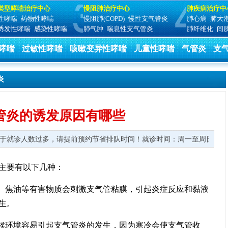
类型哮喘治疗中心
慢阻肺治疗中心
肺疾病治疗中
性哮喘
药物性哮喘
慢阻肺(COPD)
慢性支气管炎
肺心病
肺大
诱发性哮喘
感染性哮喘
肺气肿
喘息性支气管炎
肺纤维化
间
哮喘
过敏性哮喘
咳嗽变异性哮喘
儿童性哮喘
气管炎
支
炎
管炎的诱发原因有哪些
 由于就诊人数过多，请提前预约节省排队时间！
就诊时间：周一至周日 8:00
主要有以下几种：
丁、焦油等有害物质会刺激支气管粘膜，引起炎症反应和黏液
生。
气候环境容易引起支气管炎的发生，因为寒冷会使支气管收