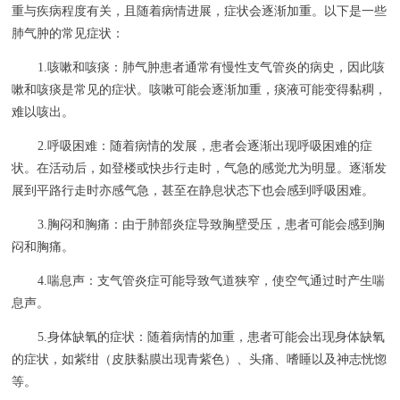
重与疾病程度有关，且随着病情进展，症状会逐渐加重。以下是一些
肺气肿的常见症状：
1.咳嗽和咳痰：肺气肿患者通常有慢性支气管炎的病史，因此咳
嗽和咳痰是常见的症状。咳嗽可能会逐渐加重，痰液可能变得黏稠，
难以咳出。
2.呼吸困难：随着病情的发展，患者会逐渐出现呼吸困难的症
状。在活动后，如登楼或快步行走时，气急的感觉尤为明显。逐渐发
展到平路行走时亦感气急，甚至在静息状态下也会感到呼吸困难。
3.胸闷和胸痛：由于肺部炎症导致胸壁受压，患者可能会感到胸
闷和胸痛。
4.喘息声：支气管炎症可能导致气道狭窄，使空气通过时产生喘
息声。
5.身体缺氧的症状：随着病情的加重，患者可能会出现身体缺氧
的症状，如紫绀（皮肤黏膜出现青紫色）、头痛、嗜睡以及神志恍惚
等。