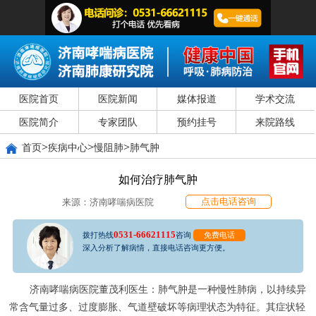
医院首页
医院新闻
媒体报道
学术交流
医院简介
专家团队
预约挂号
来院路线
>
>
>
首页
疾病中心
慢阻肺
肺气肿
如何治疗肺气肿
点击电话咨询
来源：济南哮喘病医院
0531-66621115
拨打热线
咨询
免费电话
深入分析了解病情，直接电话咨询更方便。
济南哮喘病医院董茂利医生：肺气肿是一种慢性肺病，以持续异
常含气量过多、过度膨胀、气道壁破坏等病理状态为特征。其症状轻