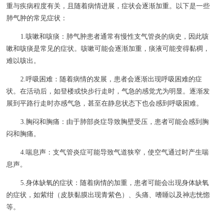
重与疾病程度有关，且随着病情进展，症状会逐渐加重。以下是一些
肺气肿的常见症状：
1.咳嗽和咳痰：肺气肿患者通常有慢性支气管炎的病史，因此咳
嗽和咳痰是常见的症状。咳嗽可能会逐渐加重，痰液可能变得黏稠，
难以咳出。
2.呼吸困难：随着病情的发展，患者会逐渐出现呼吸困难的症
状。在活动后，如登楼或快步行走时，气急的感觉尤为明显。逐渐发
展到平路行走时亦感气急，甚至在静息状态下也会感到呼吸困难。
3.胸闷和胸痛：由于肺部炎症导致胸壁受压，患者可能会感到胸
闷和胸痛。
4.喘息声：支气管炎症可能导致气道狭窄，使空气通过时产生喘
息声。
5.身体缺氧的症状：随着病情的加重，患者可能会出现身体缺氧
的症状，如紫绀（皮肤黏膜出现青紫色）、头痛、嗜睡以及神志恍惚
等。