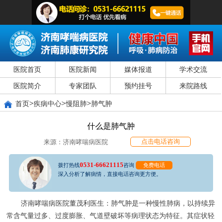
医院首页
医院新闻
媒体报道
学术交流
医院简介
专家团队
预约挂号
来院路线
>
>
>
首页
疾病中心
慢阻肺
肺气肿
什么是肺气肿
点击电话咨询
来源：济南哮喘病医院
0531-66621115
拨打热线
咨询
免费电话
深入分析了解病情，直接电话咨询更方便。
济南哮喘病医院董茂利医生：肺气肿是一种慢性肺病，以持续异
常含气量过多、过度膨胀、气道壁破坏等病理状态为特征。其症状轻