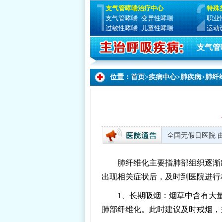
支气管哮喘治疗中心
特殊
支气管哮喘
变异性哮喘
职业
过敏性哮喘
儿童性哮喘
运动
支气管
位置：
首页
>
疾病中心
>
肺疾病
>
肺纤
就诊时间：周一至周日 8:00—17:30 全国无假日医
肺纤维化主要指肺部组织逐渐
出现相关症状后，及时到医院进行
1、长期吸烟：烟草中含有大
肺部纤维化。此时建议及时戒烟，