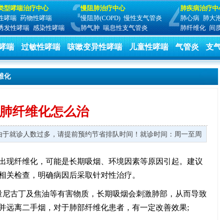
类型哮喘治疗中心
慢阻肺治疗中心
肺疾病治疗中
性哮喘
药物性哮喘
慢阻肺(COPD)
慢性支气管炎
肺心病
肺大
诱发性哮喘
感染性哮喘
肺气肿
喘息性支气管炎
肺纤维化
间
哮喘
过敏性哮喘
咳嗽变异性哮喘
儿童性哮喘
气管炎
支
维化
肺纤维化怎么治
院 由于就诊人数过多，请提前预约节省排队时间！
就诊时间：周一至周日 8:0
出现纤维化，可能是长期吸烟、环境因素等原因引起。建议
相关检查，明确病因后采取针对性治疗。
量尼古丁及焦油等有害物质，长期吸烟会刺激肺部，从而导致
并远离二手烟，对于肺部纤维化患者，有一定改善效果;