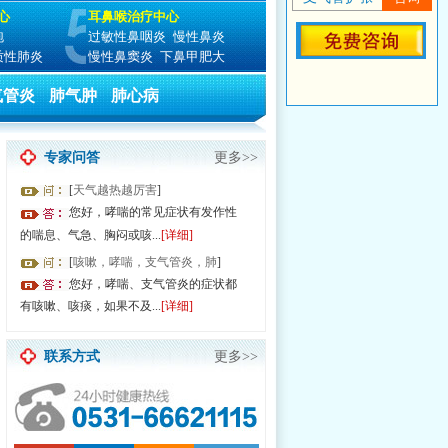
心
耳鼻喉治疗中心
泡
过敏性鼻咽炎
慢性鼻炎
质性肺炎
慢性鼻窦炎
下鼻甲肥大
气管炎
肺气肿
肺心病
专家问答
更多>>
[
天气越热越厉害
]
您好，哮喘的常见症状有发作性
的喘息、气急、胸闷或咳...
[详细]
[
咳嗽，哮喘，支气管炎，肺
]
0—17:30 全国无假日医院 由于就诊人数过多，请提前预约节省排队时间！
您好，哮喘、支气管炎的症状都
有咳嗽、咳痰，如果不及...
[详细]
联系方式
更多>>