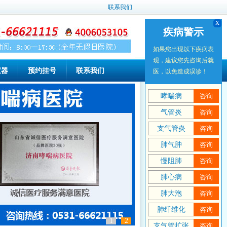
联系我们
x
x
疾病警示
疾病警示
如果您出现以下疾病表
如果您出现以下疾病表
现，建议您先咨询后就
现，建议您先咨询后就
仪器
预约挂号
联系我们
医，以免造成误诊！
医，以免造成误诊！
哮喘病
哮喘病
咨询
咨询
气管炎
气管炎
咨询
咨询
支气管炎
支气管炎
咨询
咨询
肺气肿
肺气肿
咨询
咨询
慢阻肺
慢阻肺
咨询
咨询
肺心病
肺心病
咨询
咨询
肺大泡
肺大泡
咨询
咨询
肺纤维化
肺纤维化
咨询
咨询
1
2
支气管扩张
支气管扩张
咨询
咨询